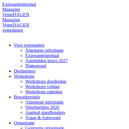
Exposantenportaal
Magazine
VeineDAGEN
Magazine
VeineDAGEN
veinedagen
Voor exposanten
Algemene informatie
Exposantenportaal
Aanmelden beurs 2027
Plattegrond
Deelnemers
Workshops
Workshops donderdag
Workshops vrijdag
Workshops zaterdag
Bezoekersinfo
Algemene informatie
Sfeerbeelden 2026
Aanbod standhouders
Vraag & Antwoord
Organisatie
Gegevens organisatie